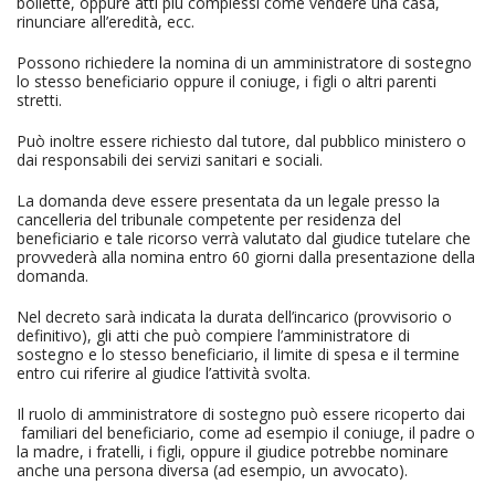
bollette, oppure atti più complessi come vendere una casa,
rinunciare all’eredità, ecc.
Possono richiedere la nomina di un amministratore di sostegno
lo stesso beneficiario oppure il coniuge, i figli o altri parenti
stretti.
Può inoltre essere richiesto dal tutore, dal pubblico ministero o
dai responsabili dei servizi sanitari e sociali.
La domanda deve essere presentata da un legale presso la
cancelleria del tribunale competente per residenza del
beneficiario e tale ricorso verrà valutato dal giudice tutelare che
provvederà alla nomina entro 60 giorni dalla presentazione della
domanda.
Nel decreto sarà indicata la durata dell’incarico (provvisorio o
definitivo), gli atti che può compiere l’amministratore di
sostegno e lo stesso beneficiario, il limite di spesa e il termine
entro cui riferire al giudice l’attività svolta.
Il ruolo di amministratore di sostegno può essere ricoperto dai
familiari del beneficiario, come ad esempio il coniuge, il padre o
la madre, i fratelli, i figli, oppure il giudice potrebbe nominare
anche una persona diversa (ad esempio, un avvocato).