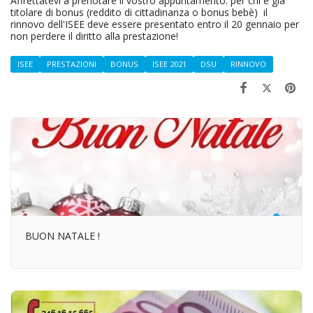
Affrettatevi a prenotare il vostro appuntamento: per chi è già
titolare di bonus (reddito di cittadinanza o bonus bebè) il
rinnovo dell'ISEE deve essere presentato entro il 20 gennaio per
non perdere il diritto alla prestazione!
ISEE
PRESTAZIONI
BONUS
ISEE 2021
DSU
RINNOVO
BUON NATALE !