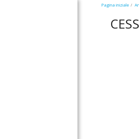
Pagina iniziale
Ar
CESS
CAF E
PATRONATO
PAGINA INIZIALE
SERVIZI
INFORMAZIONI
ARTICOLI
LE NOSTRE SEDI
CONTATTO